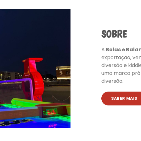
SOBRE
A
Bolas e Bala
exportação, ven
diversão e kidd
uma marca próp
diversão.
SABER MAIS